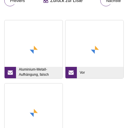
Zurück zur Liste
Previers
Nächste
Aluminium-Metall-
Vor
Aufhängung, falsch
dekorativ, freiliegende
Inneneinlage in der
Decke