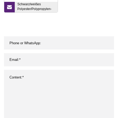
Schwarz/weißes
Polyester/Polypropylen-
Filament aus
Spinnvlies/Stapelfaser,
genadeltes Vlies-
Geotextil für Filtration,
Isolierung, Verstärkung